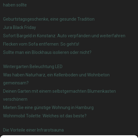
haben sollte
Geburtstagsgeschenke, eine gesunde Tradition
Jura Black Friday
Sofort Bargeld in Konstanz: Auto verpfänden und weiterfahren
Flecken vom Sofa entfernen: So geht’s!
Sollte man ein Blockhaus isolieren oder nicht?
Wintergarten Beleuchtung LED
Was haben Naturharz, ein Kellenboden und Wohnbeton
gemeinsam?
Deinen Garten mit einem selbstgemachten Blumenkasten
verschönern
Mieten Sie eine günstige Wohnung in Hamburg
Wohnmobil Toilette: Welches ist das beste?
Die Vorteile einer Infrarotsauna