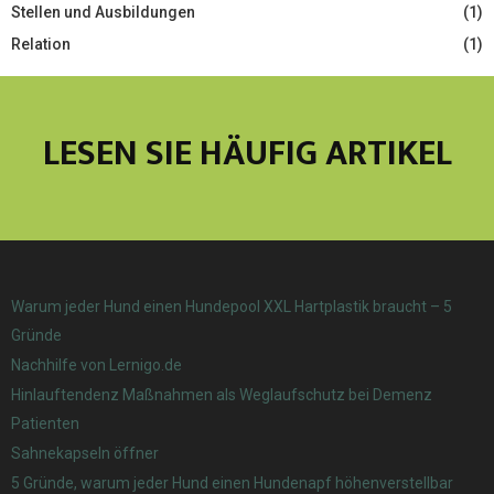
Stellen und Ausbildungen
(1)
Relation
(1)
LESEN SIE HÄUFIG ARTIKEL
Warum jeder Hund einen Hundepool XXL Hartplastik braucht – 5
Gründe
Nachhilfe von Lernigo.de
Hinlauftendenz Maßnahmen als Weglaufschutz bei Demenz
Patienten
Sahnekapseln öffner
5 Gründe, warum jeder Hund einen Hundenapf höhenverstellbar