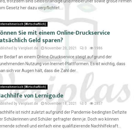
ird, trotzdem sind Selbstständige und Freiberufler sowie große Firmen
om Gesetz her dazu verpflichtet....
nternehmerisch (Wirtschaftlich)
önnen Sie mit einem Online-Druckservice
atsächlich Geld sparen?
ublished by Veriplast.de
November 20, 2021
0
1986
er Bedarf an einem Online-Druckservice steigt aufgrund der
unehmenden Nutzung von Inernet-Plattformen. Es ist wichtig, dass
an sich vor Augen hält, dass die Zahl der...
nternehmerisch (Wirtschaftlich)
achhilfe von Lernigo.de
ublished by Veriplast.de
November 18, 2021
0
2857
achhilfe ist nicht zuletzt aufgrund der Pandemie-bedingten Defizite
er Schülerinnen und Schüler gefragter denn je. Doch wo können
ernende schnell und einfach eine qualifizierende Nachhilfekraft...