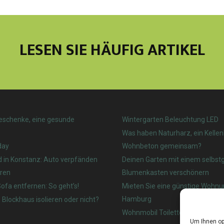
LESEN SIE HÄUFIG ARTIKEL
eschenke, eine gesunde
Wintergarten Beleuchtung LED
Was haben Naturharz, ein Kelle
day
Wohnbeton gemeinsam?
d in Konstanz: Auto verpfänden
Deinen Garten mit einem selbs
ren
Blumenkasten verschönern
ofa entfernen: So geht’s!
Mieten Sie eine günstige Wohnu
Hamburg
 Blockhaus isolieren oder nicht?
Wohnmobil Toilette: Welches ist
Um Ihnen op