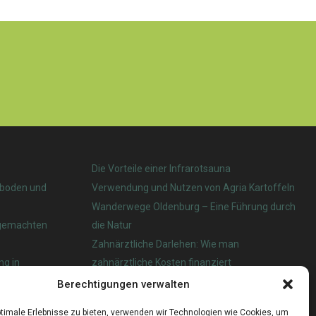
Die Vorteile einer Infrarotsauna
nboden und
Verwendung und Nutzen von Agria Kartoffeln
Wanderwege Oldenburg – Eine Führung durch
tgemachten
die Natur
Zahnärztliche Darlehen: Wie man
ng in
zahnärztliche Kosten finanziert
Berechtigungen verwalten
 das beste?
timale Erlebnisse zu bieten, verwenden wir Technologien wie Cookies, um