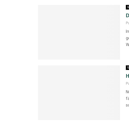
U
D
P
I
g
W
U
H
P
N
f
s