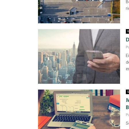
B
r
U
D
P
E
d
e
U
M
B
P
S