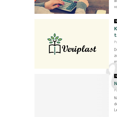
w
v
U
K
t
P
D
z
m
U
N
P
N
d
L