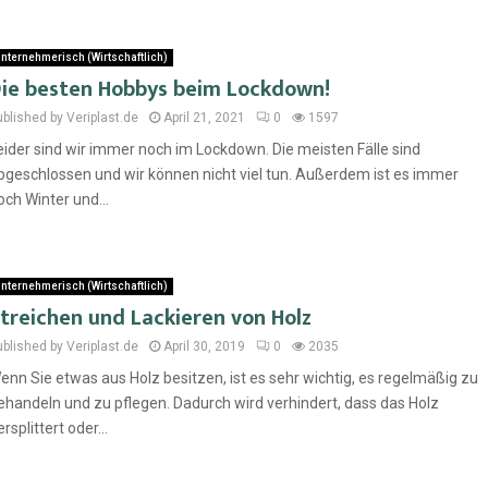
nternehmerisch (Wirtschaftlich)
ie besten Hobbys beim Lockdown!
ublished by Veriplast.de
April 21, 2021
0
1597
eider sind wir immer noch im Lockdown. Die meisten Fälle sind
bgeschlossen und wir können nicht viel tun. Außerdem ist es immer
och Winter und...
nternehmerisch (Wirtschaftlich)
treichen und Lackieren von Holz
ublished by Veriplast.de
April 30, 2019
0
2035
enn Sie etwas aus Holz besitzen, ist es sehr wichtig, es regelmäßig zu
ehandeln und zu pflegen. Dadurch wird verhindert, dass das Holz
rsplittert oder...