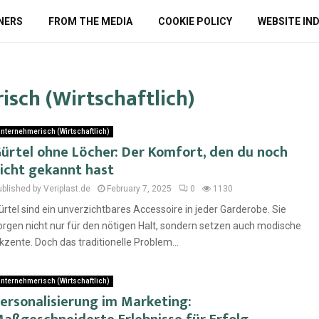
NERS
FROM THE MEDIA
COOKIE POLICY
WEBSITE IN
sch (Wirtschaftlich)
nternehmerisch (Wirtschaftlich)
ürtel ohne Löcher: Der Komfort, den du noch
icht gekannt hast
ublished by Veriplast.de
February 7, 2025
0
1130
ürtel sind ein unverzichtbares Accessoire in jeder Garderobe. Sie
orgen nicht nur für den nötigen Halt, sondern setzen auch modische
kzente. Doch das traditionelle Problem...
nternehmerisch (Wirtschaftlich)
ersonalisierung im Marketing: