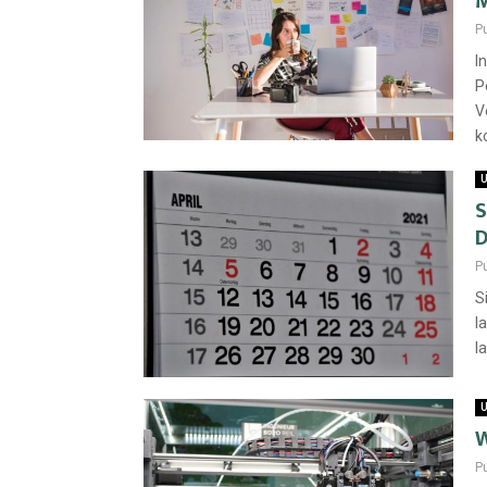
M
P
I
P
V
k
U
S
D
P
S
l
l
U
W
P