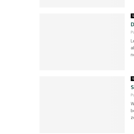
U
D
P
L
a
n
U
S
P
W
b
ze