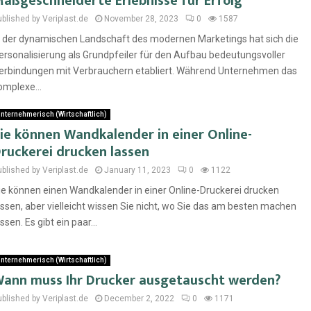
aßgeschneiderte Erlebnisse für Erfolg
ublished by Veriplast.de
November 28, 2023
0
1587
n der dynamischen Landschaft des modernen Marketings hat sich die
ersonalisierung als Grundpfeiler für den Aufbau bedeutungsvoller
erbindungen mit Verbrauchern etabliert. Während Unternehmen das
omplexe...
nternehmerisch (Wirtschaftlich)
ie können Wandkalender in einer Online-
ruckerei drucken lassen
ublished by Veriplast.de
January 11, 2023
0
1122
ie können einen Wandkalender in einer Online-Druckerei drucken
assen, aber vielleicht wissen Sie nicht, wo Sie das am besten machen
assen. Es gibt ein paar...
nternehmerisch (Wirtschaftlich)
ann muss Ihr Drucker ausgetauscht werden?
ublished by Veriplast.de
December 2, 2022
0
1171