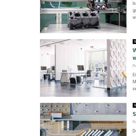
I
g
w
U
W
w
P
E
M
s
U
S
P
D