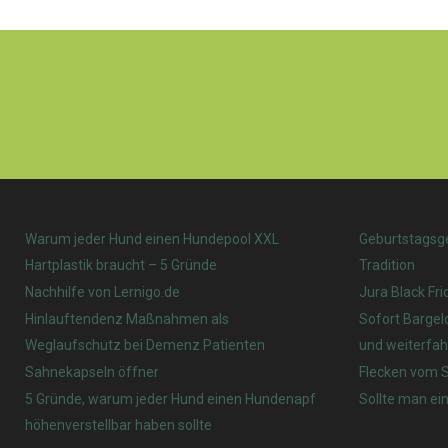
Warum jeder Hund einen Hundepool XXL
Geburtstagsg
Hartplastik braucht – 5 Gründe
Tradition
Nachhilfe von Lernigo.de
Jura Black Fri
Hinlauftendenz Maßnahmen als
Sofort Bargel
Weglaufschutz bei Demenz Patienten
und weiterfah
Sahnekapseln öffner
Flecken vom S
5 Gründe, warum jeder Hund einen Hundenapf
Sollte man ein
höhenverstellbar haben sollte