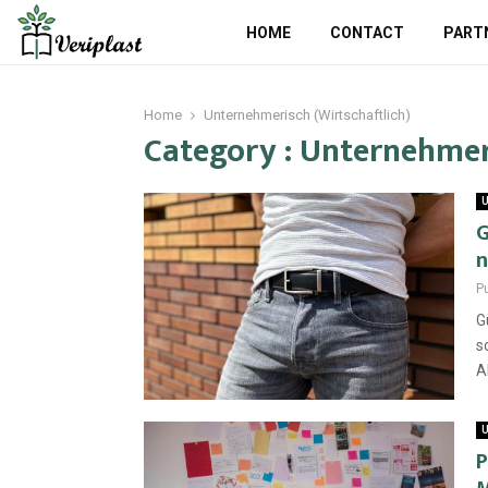
HOME
CONTACT
PART
Home
Unternehmerisch (Wirtschaftlich)
Category : Unternehmeri
U
G
n
P
G
s
A
U
P