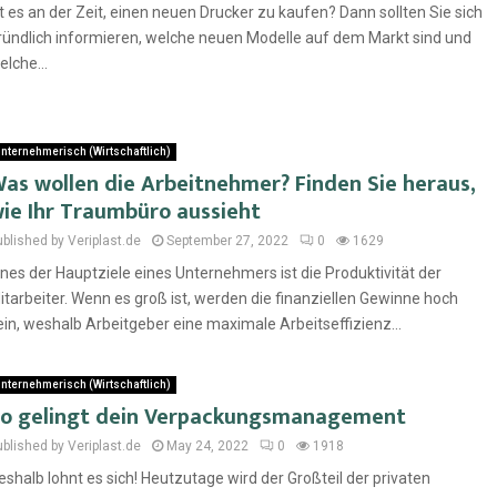
st es an der Zeit, einen neuen Drucker zu kaufen? Dann sollten Sie sich
ründlich informieren, welche neuen Modelle auf dem Markt sind und
elche...
nternehmerisch (Wirtschaftlich)
as wollen die Arbeitnehmer? Finden Sie heraus,
ie Ihr Traumbüro aussieht
ublished by Veriplast.de
September 27, 2022
0
1629
ines der Hauptziele eines Unternehmers ist die Produktivität der
itarbeiter. Wenn es groß ist, werden die finanziellen Gewinne hoch
ein, weshalb Arbeitgeber eine maximale Arbeitseffizienz...
nternehmerisch (Wirtschaftlich)
o gelingt dein Verpackungsmanagement
ublished by Veriplast.de
May 24, 2022
0
1918
eshalb lohnt es sich! Heutzutage wird der Großteil der privaten