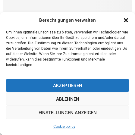
Berechtigungen verwalten
Um Ihnen optimale Erlebnisse zu bieten, verwenden wir Technologien wie
Cookies, um Informationen über Ihr Gerät zu speichern und/oder darauf
zuzugreifen. Die Zustimmung zu diesen Technologien ermöglicht uns
die Verarbeitung von Daten wie Ihrem Surfverhalten oder eindeutigen IDs
Dienstleistung
auf dieser Website. Wenn Sie Ihre Zustimmung nicht erteilen oder
VR erstellen lassen
widerrufen, kann dies bestimmte Funktionen und Merkmale
beeinträchtigen.
VR erstelen lassen Beeindrucken Sie Ihre Kunden mit einem
unvergesslichen VR-Erlebnis, zum Beispiel mit Ihren Produkten,
Dienstleistungen oder Immobilienprojekten. Nutzen Sie die virtuelle
AKZEPTIEREN
Realität auf...
ABLEHNEN
EINSTELLUNGEN ANZEIGEN
Cookie policy
RECENT POSTS