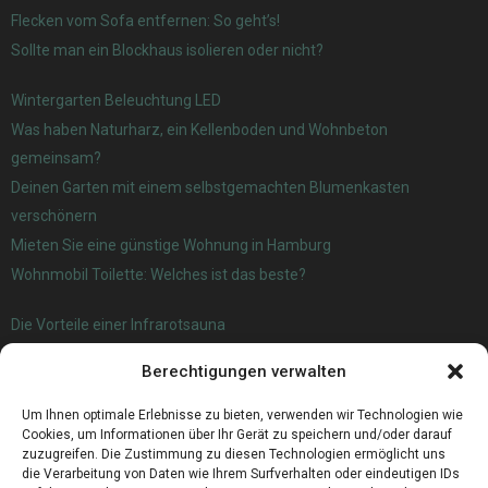
Flecken vom Sofa entfernen: So geht’s!
Sollte man ein Blockhaus isolieren oder nicht?
Wintergarten Beleuchtung LED
Was haben Naturharz, ein Kellenboden und Wohnbeton
gemeinsam?
Deinen Garten mit einem selbstgemachten Blumenkasten
verschönern
Mieten Sie eine günstige Wohnung in Hamburg
Wohnmobil Toilette: Welches ist das beste?
Die Vorteile einer Infrarotsauna
Verwendung und Nutzen von Agria Kartoffeln
Berechtigungen verwalten
Wanderwege Oldenburg – Eine Führung durch die Natur
Zahnärztliche Darlehen: Wie man zahnärztliche Kosten finanziert
Um Ihnen optimale Erlebnisse zu bieten, verwenden wir Technologien wie
Cookies, um Informationen über Ihr Gerät zu speichern und/oder darauf
zuzugreifen. Die Zustimmung zu diesen Technologien ermöglicht uns
die Verarbeitung von Daten wie Ihrem Surfverhalten oder eindeutigen IDs