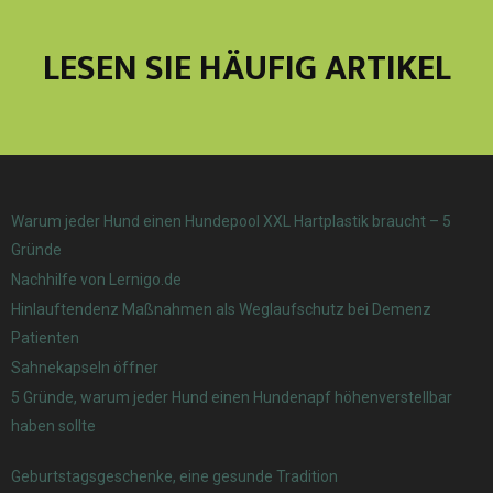
LESEN SIE HÄUFIG ARTIKEL
Warum jeder Hund einen Hundepool XXL Hartplastik braucht – 5
Gründe
Nachhilfe von Lernigo.de
Hinlauftendenz Maßnahmen als Weglaufschutz bei Demenz
Patienten
Sahnekapseln öffner
5 Gründe, warum jeder Hund einen Hundenapf höhenverstellbar
haben sollte
Geburtstagsgeschenke, eine gesunde Tradition