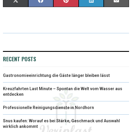
X
F
P
L
E
(
A
I
I
M
T
C
N
N
A
W
E
T
K
I
I
B
E
E
L
T
O
R
D
RECENT POSTS
T
O
E
I
Gastronomieeinrichtung die Gäste länger bleiben lässt
E
K
S
N
R
T
Kreuzfahrten Last Minute – Spontan die Welt vom Wasser aus
entdecken
)
Professionelle Reinigungsdienste in Nordhorn
Snus kaufen: Worauf es bei Stärke, Geschmack und Auswahl
wirklich ankommt