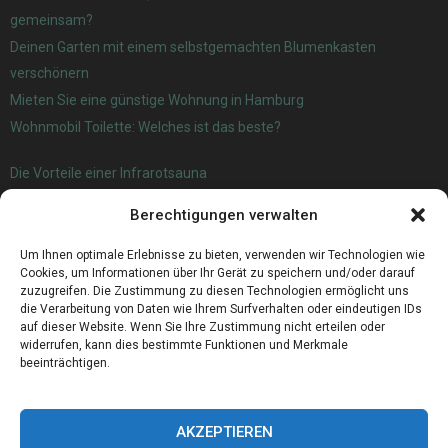
gemeinsam?
Deinen Garten mit einem selbstgemachten Blumenkasten
verschönern
Mieten Sie eine günstige Wohnung in Hamburg
Wohnmobil Toilette: Welches ist das beste?
Die Vorteile einer Infrarotsauna
Verwendung und Nutzen von Agria Kartoffeln
Berechtigungen verwalten
Wanderwege Oldenburg – Eine Führung durch die Natur
Zahnärztliche Darlehen: Wie man zahnärztliche Kosten finanziert
Um Ihnen optimale Erlebnisse zu bieten, verwenden wir Technologien wie
Cookies, um Informationen über Ihr Gerät zu speichern und/oder darauf
zuzugreifen. Die Zustimmung zu diesen Technologien ermöglicht uns
die Verarbeitung von Daten wie Ihrem Surfverhalten oder eindeutigen IDs
auf dieser Website. Wenn Sie Ihre Zustimmung nicht erteilen oder
widerrufen, kann dies bestimmte Funktionen und Merkmale
beeinträchtigen.
AKZEPTIEREN