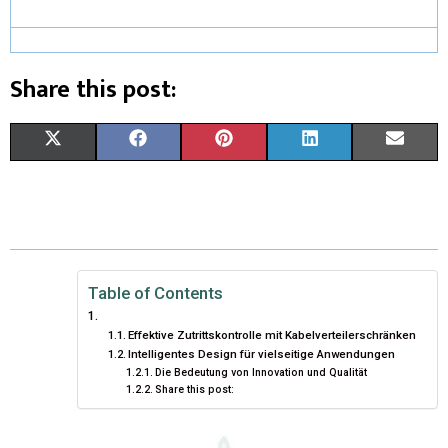
Share this post:
X
F
P
L
E
(
A
I
I
M
T
C
N
N
A
W
E
T
K
I
I
B
E
E
L
Table of Contents
T
O
R
D
Effektive Zutrittskontrolle mit Kabelverteilerschränken
Intelligentes Design für vielseitige Anwendungen
T
O
E
I
Die Bedeutung von Innovation und Qualität
Share this post:
E
K
S
N
R
T