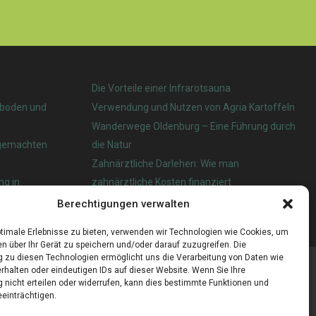
Die Vorteile einer Infrarotsauna
nboden und
Verwendung und Nutzen von Agria Kartoffeln
Wanderwege Oldenburg – Eine Führung durch
tgemachten
die Natur
Zahnärztliche Darlehen: Wie man
ng in
zahnärztliche Kosten finanziert
Berechtigungen verwalten
 das beste?
timale Erlebnisse zu bieten, verwenden wir Technologien wie Cookies, um
n über Ihr Gerät zu speichern und/oder darauf zuzugreifen. Die
zu diesen Technologien ermöglicht uns die Verarbeitung von Daten wie
rhalten oder eindeutigen IDs auf dieser Website. Wenn Sie Ihre
nicht erteilen oder widerrufen, kann dies bestimmte Funktionen und
einträchtigen.