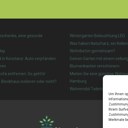
eschenke, eine gesunde
Wintergarten Beleuchtung LED
Was haben Naturharz, ein Kelle
day
Wohnbeton gemeinsam?
d in Konstanz: Auto verpfänden
Deinen Garten mit einem selbs
ren
Blumenkasten verschönern
ofa entfernen: So geht’s!
Mieten Sie eine günstige Wohnu
Hamburg
 Blockhaus isolieren oder nicht?
Wohnmobil Toilette: Welches ist
Um Ihnen op
Informatione
Zustimmung 
Ihrem Surfve
Zustimmung 
Merkmale be