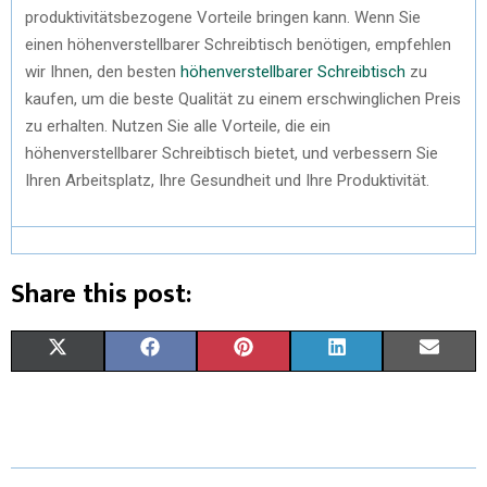
produktivitätsbezogene Vorteile bringen kann. Wenn Sie
einen höhenverstellbarer Schreibtisch benötigen, empfehlen
wir Ihnen, den besten
höhenverstellbarer Schreibtisch
zu
kaufen, um die beste Qualität zu einem erschwinglichen Preis
zu erhalten. Nutzen Sie alle Vorteile, die ein
höhenverstellbarer Schreibtisch bietet, und verbessern Sie
Ihren Arbeitsplatz, Ihre Gesundheit und Ihre Produktivität.
Share this post:
X
F
P
L
E
(
A
I
I
M
T
C
N
N
A
W
E
T
K
I