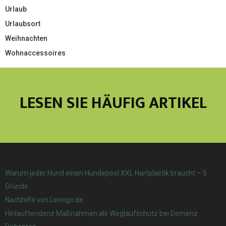
Urlaub
Urlaubsort
Weihnachten
Wohnaccessoires
LESEN SIE HÄUFIG ARTIKEL
Warum jeder Hund einen Hundepool XXL Hartplastik braucht – 5
Gründe
Nachhilfe von Lernigo.de
Hinlauftendenz Maßnahmen als Weglaufschutz bei Demenz