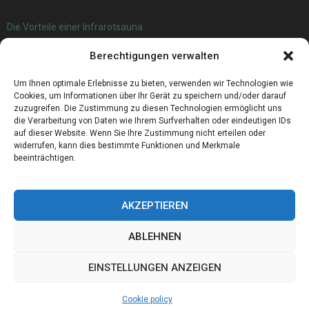
Die Vorteile einer Infrarotsauna
Verwendung und Nutzen von Agria Kartoffeln
Berechtigungen verwalten
Wanderwege Oldenburg – Eine Führung durch die Natur
Zahnärztliche Darlehen: Wie man zahnärztliche Kosten finanziert
Um Ihnen optimale Erlebnisse zu bieten, verwenden wir Technologien wie
Cookies, um Informationen über Ihr Gerät zu speichern und/oder darauf
zuzugreifen. Die Zustimmung zu diesen Technologien ermöglicht uns
die Verarbeitung von Daten wie Ihrem Surfverhalten oder eindeutigen IDs
auf dieser Website. Wenn Sie Ihre Zustimmung nicht erteilen oder
widerrufen, kann dies bestimmte Funktionen und Merkmale
beeinträchtigen.
AKZEPTIEREN
ABLEHNEN
@2023 - www.Veriplast.de. All Right Reserved.
EINSTELLUNGEN ANZEIGEN
Home
Cookie policy (EU)
Our authors
Partners
Website index
Cookie policy
Contact