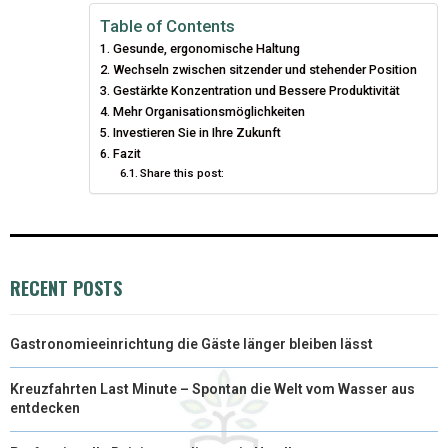
I
B
E
E
L
Table of Contents
Gesunde, ergonomische Haltung
T
O
R
D
Wechseln zwischen sitzender und stehender Position
T
Gestärkte Konzentration und Bessere Produktivität
O
E
I
Mehr Organisationsmöglichkeiten
E
K
S
N
Investieren Sie in Ihre Zukunft
Fazit
R
T
Share this post:
)
RECENT POSTS
Gastronomieeinrichtung die Gäste länger bleiben lässt
Kreuzfahrten Last Minute – Spontan die Welt vom Wasser aus
entdecken