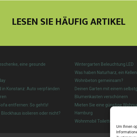
LESEN SIE HÄUFIG ARTIKEL
eschenke, eine gesunde
Wintergarten Beleuchtung LED
Was haben Naturharz, ein Kelle
day
Wohnbeton gemeinsam?
d in Konstanz: Auto verpfänden
Deinen Garten mit einem selbs
ren
Blumenkasten verschönern
ofa entfernen: So geht’s!
Mieten Sie eine günstige Wohnu
Hamburg
 Blockhaus isolieren oder nicht?
Wohnmobil Toilette: Welches ist
Um Ihnen op
Informatione