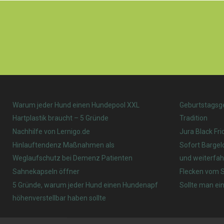
Warum jeder Hund einen Hundepool XXL
Geburtstagsg
Hartplastik braucht – 5 Gründe
Tradition
Nachhilfe von Lernigo.de
Jura Black Fri
Hinlauftendenz Maßnahmen als
Sofort Bargel
Weglaufschutz bei Demenz Patienten
und weiterfah
Sahnekapseln öffner
Flecken vom S
5 Gründe, warum jeder Hund einen Hundenapf
Sollte man ein
höhenverstellbar haben sollte