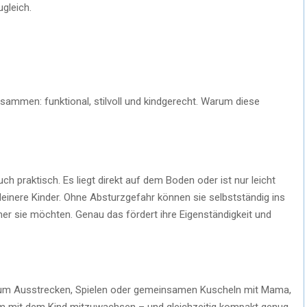
gleich.
usammen: funktional, stilvoll und kindgerecht. Warum diese
ch praktisch. Es liegt direkt auf dem Boden oder ist nur leicht
einere Kinder. Ohne Absturzgefahr können sie selbstständig ins
er sie möchten. Genau das fördert ihre Eigenständigkeit und
 zum Ausstrecken, Spielen oder gemeinsamen Kuscheln mit Mama,
um mit dem Kind mitzuwachsen – und gleichzeitig kompakt genug,