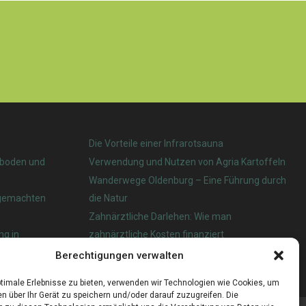
Die Vorteile einer Infrarotsauna
nboden und
Verwendung und Nutzen von Agria Kartoffeln
Wanderwege Oldenburg – Eine Führung durch
tgemachten
die Natur
Zahnärztliche Darlehen: Wie man
ng in
zahnärztliche Kosten finanziert
Berechtigungen verwalten
 das beste?
timale Erlebnisse zu bieten, verwenden wir Technologien wie Cookies, um
n über Ihr Gerät zu speichern und/oder darauf zuzugreifen. Die