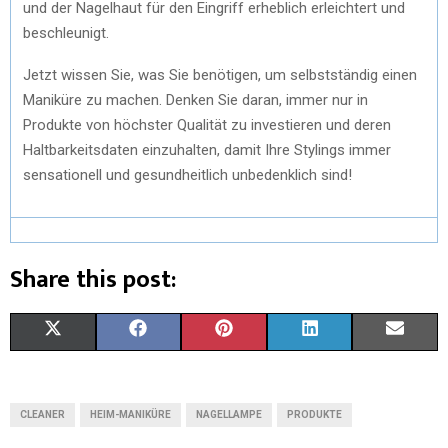
und der Nagelhaut für den Eingriff erheblich erleichtert und
beschleunigt.
Jetzt wissen Sie, was Sie benötigen, um selbstständig einen
Maniküre zu machen. Denken Sie daran, immer nur in
Produkte von höchster Qualität zu investieren und deren
Haltbarkeitsdaten einzuhalten, damit Ihre Stylings immer
sensationell und gesundheitlich unbedenklich sind!
Share this post:
X
F
P
L
E
(
A
I
I
M
T
C
N
N
A
CLEANER
HEIM-MANIKÜRE
NAGELLAMPE
PRODUKTE
W
E
T
K
I