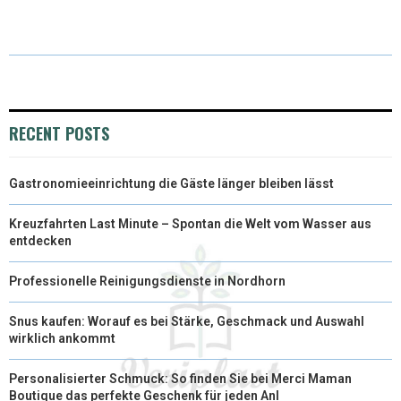
I
B
E
E
L
T
O
R
D
T
O
E
I
E
K
S
N
RECENT POSTS
R
T
Gastronomieeinrichtung die Gäste länger bleiben lässt
)
Kreuzfahrten Last Minute – Spontan die Welt vom Wasser aus
entdecken
Professionelle Reinigungsdienste in Nordhorn
Snus kaufen: Worauf es bei Stärke, Geschmack und Auswahl
wirklich ankommt
Personalisierter Schmuck: So finden Sie bei Merci Maman
Boutique das perfekte Geschenk für jeden Anl