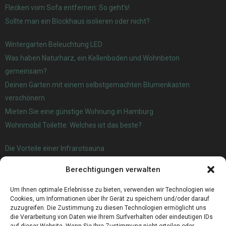
Flecken vom Sofa entfernen: So geht’s!
Sollte man ein Blockhaus isolieren oder nicht?
Wintergarten Beleuchtung LED
Was haben Naturharz, ein Kellenboden und Wohnbeton
gemeinsam?
Deinen Garten mit einem selbstgemachten Blumenkasten
verschönern
Mieten Sie eine günstige Wohnung in Hamburg
Wohnmobil Toilette: Welches ist das beste?
Die Vorteile einer Infrarotsauna
Verwendung und Nutzen von Agria Kartoffeln
Berechtigungen verwalten
Wanderwege Oldenburg – Eine Führung durch die Natur
Zahnärztliche Darlehen: Wie man zahnärztliche Kosten finanziert
Um Ihnen optimale Erlebnisse zu bieten, verwenden wir Technologien wie
Cookies, um Informationen über Ihr Gerät zu speichern und/oder darauf
zuzugreifen. Die Zustimmung zu diesen Technologien ermöglicht uns
die Verarbeitung von Daten wie Ihrem Surfverhalten oder eindeutigen IDs