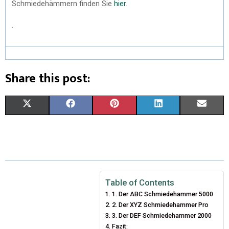
Schmiedehämmern finden Sie
hier
.
.
Share this post:
X
F
P
L
E
(
A
I
I
M
T
C
N
N
A
W
E
T
K
I
I
B
E
E
L
Table of Contents
1. Der ABC Schmiedehammer 5000
T
O
R
D
2. Der XYZ Schmiedehammer Pro
T
O
3. Der DEF Schmiedehammer 2000
E
I
Fazit: