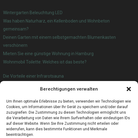
Wintergarten Beleuchtung LED
Was haben Naturharz, ein Kellenboden und Wohnbeton
gemeinsam?
Deinen Garten mit einem selbstgemachten Blumenkasten
verschönern
Mieten Sie eine günstige Wohnung in Hamburg
Wohnmobil Toilette: Welches ist das beste?
Die Vorteile einer Infrarotsauna
Verwendung und Nutzen von Agria Kartoffeln
Berechtigungen verwalten
Wanderwege Oldenburg – Eine Führung durch die Natur
Zahnärztliche Darlehen: Wie man zahnärztliche Kosten finanziert
Um Ihnen optimale Erlebnisse zu bieten, verwenden wir Technologien wie
Cookies, um Informationen über Ihr Gerät zu speichern und/oder darauf
zuzugreifen. Die Zustimmung zu diesen Technologien ermöglicht uns
die Verarbeitung von Daten wie Ihrem Surfverhalten oder eindeutigen IDs
auf dieser Website. Wenn Sie Ihre Zustimmung nicht erteilen oder
widerrufen, kann dies bestimmte Funktionen und Merkmale
beeinträchtigen.