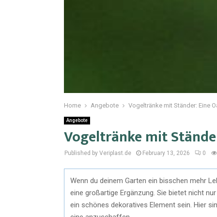
Home
Angebote
Vogeltränke mit Ständer: Eine O
Angebote
Vogeltränke mit Ständer
Published by Veriplast.de
February 13, 2026
0
Wenn du deinem Garten ein bisschen mehr Leb
eine großartige Ergänzung. Sie bietet nicht n
ein schönes dekoratives Element sein. Hier si
eine anzuschaffen.