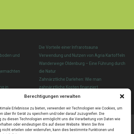
Die Vorteile einer Infrarotsauna
nboden und
Verwendung und Nutzen von Agria Kartoffeln
Wanderwege Oldenburg – Eine Führung durch
tgemachten
die Natur
Zahnärztliche Darlehen: Wie man
ng in
zahnärztliche Kosten finanziert
Berechtigungen verwalten
 das beste?
timale Erlebnisse zu bieten, verwenden wir Technologien wie Cookies, um
n über Ihr Gerät zu speichern und/oder darauf zuzugreifen. Die
zu diesen Technologien ermöglicht uns die Verarbeitung von Daten wie
rhalten oder eindeutigen IDs auf dieser Website. Wenn Sie Ihre
nicht erteilen oder widerrufen, kann dies bestimmte Funktionen und