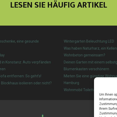
LESEN SIE HÄUFIG ARTIKEL
eschenke, eine gesunde
Wintergarten Beleuchtung LED
Was haben Naturharz, ein Kelle
day
Wohnbeton gemeinsam?
d in Konstanz: Auto verpfänden
Deinen Garten mit einem selbs
ren
Blumenkasten verschönern
ofa entfernen: So geht’s!
Mieten Sie eine günstige Wohnu
Hamburg
 Blockhaus isolieren oder nicht?
Wohnmobil Toilette: Welches ist
Um Ihnen op
Informatione
Zustimmung 
Ihrem Surfve
Zustimmung 