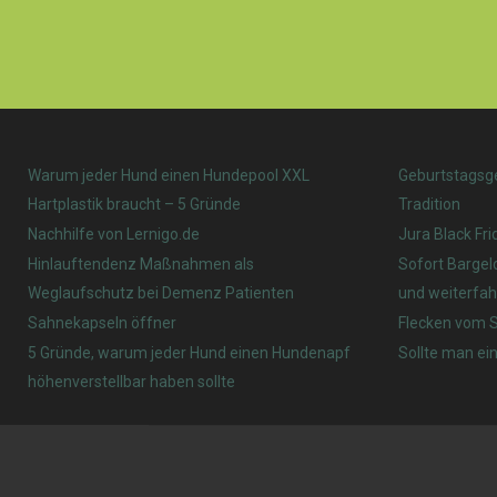
Warum jeder Hund einen Hundepool XXL
Geburtstagsg
Hartplastik braucht – 5 Gründe
Tradition
Nachhilfe von Lernigo.de
Jura Black Fri
Hinlauftendenz Maßnahmen als
Sofort Bargel
Weglaufschutz bei Demenz Patienten
und weiterfah
Sahnekapseln öffner
Flecken vom S
5 Gründe, warum jeder Hund einen Hundenapf
Sollte man ein
höhenverstellbar haben sollte