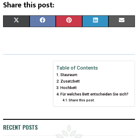
Share this post:
X
F
P
L
E
(
A
I
I
M
T
C
N
N
A
W
E
T
K
I
I
B
E
E
L
Table of Contents
Stauraum
T
O
R
D
Zusatzbett
T
O
Hochbett
E
I
Für welches Bett entscheiden Sie sich?
E
K
S
N
Share this post:
R
T
)
RECENT POSTS