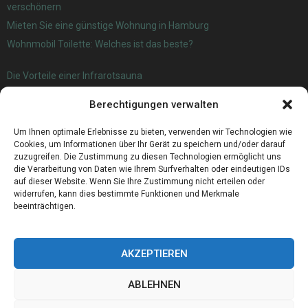
verschönern
Mieten Sie eine günstige Wohnung in Hamburg
Wohnmobil Toilette: Welches ist das beste?
Die Vorteile einer Infrarotsauna
Verwendung und Nutzen von Agria Kartoffeln
Berechtigungen verwalten
Wanderwege Oldenburg – Eine Führung durch die Natur
Zahnärztliche Darlehen: Wie man zahnärztliche Kosten finanziert
Um Ihnen optimale Erlebnisse zu bieten, verwenden wir Technologien wie
Cookies, um Informationen über Ihr Gerät zu speichern und/oder darauf
zuzugreifen. Die Zustimmung zu diesen Technologien ermöglicht uns
die Verarbeitung von Daten wie Ihrem Surfverhalten oder eindeutigen IDs
auf dieser Website. Wenn Sie Ihre Zustimmung nicht erteilen oder
widerrufen, kann dies bestimmte Funktionen und Merkmale
beeinträchtigen.
AKZEPTIEREN
ABLEHNEN
@2023 - www.Veriplast.de. All Right Reserved.