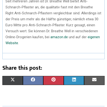
Seit mehreren Jahren ist Dr. Breathe Well bietet Anti-
Schnarch-Pflaster an, die qualitativ fast mit den Breathe
Right Anti-Schnarch-Pflastern vergleichbar sind. Allerdings ist
der Preis um mehr als die Hälfte günstiger, nämlich etwa 30
Euro Mitte pro Anti-Schnarch-Pflaster. Kurz gesagt, einen
Versuch wert. Sie können Dr. Breathe Well in verschiedenen
Online-Drogerien kaufen, bei
amazon.de
und auf der
eigenen
Website
.
Share this post:
X
F
P
L
E
(
A
I
I
M
T
C
N
N
A
W
E
T
K
I