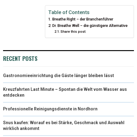
I
B
E
E
L
Table of Contents
Breathe Right – der Branchenführer
T
O
R
D
Dr. Breathe Well – die günstigere Alternative
Share this post:
T
O
E
I
E
K
S
N
R
T
RECENT POSTS
)
Gastronomieeinrichtung die Gäste länger bleiben lässt
Kreuzfahrten Last Minute – Spontan die Welt vom Wasser aus
entdecken
Professionelle Reinigungsdienste in Nordhorn
Snus kaufen: Worauf es bei Stärke, Geschmack und Auswahl
wirklich ankommt