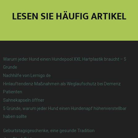
LESEN SIE HÄUFIG ARTIKEL
Warum jeder Hund einen Hundepool XXL Hartplastik braucht – 5
Gründe
Nachhilfe von Lernigo.de
Hinlauftendenz Maßnahmen als Weglaufschutz bei Demenz
Patienten
Sahnekapseln öffner
5 Gründe, warum jeder Hund einen Hundenapf höhenverstellbar
haben sollte
Geburtstagsgeschenke, eine gesunde Tradition