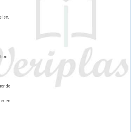
llen,
tion
uende
ammen