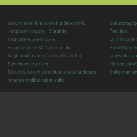
Warum jeder Hund einen Hundepool XXL
Geburtstagsg
Hartplastik braucht – 5 Gründe
Tradition
Nachhilfe von Lernigo.de
Jura Black Fri
Hinlauftendenz Maßnahmen als
Sofort Bargel
Weglaufschutz bei Demenz Patienten
und weiterfah
Sahnekapseln öffner
Flecken vom S
5 Gründe, warum jeder Hund einen Hundenapf
Sollte man ein
höhenverstellbar haben sollte