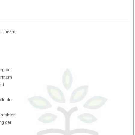
 eine/-n
ung der
rtnern
auf
lle der
erechten
ng der