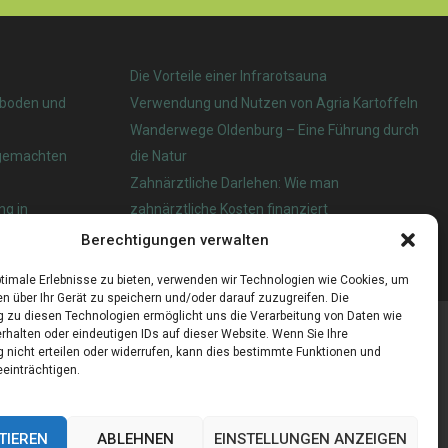
Die Vorteile einer Infrarotsauna
nboden und
Verwendung und Nutzen von Agria Kartoffeln
Wanderwege Oldenburg – Eine Führung durch
tgemachten
die Natur
Zahnärztliche Darlehen: Wie man
ng in
zahnärztliche Kosten finanziert
Berechtigungen verwalten
 das beste?
timale Erlebnisse zu bieten, verwenden wir Technologien wie Cookies, um
n über Ihr Gerät zu speichern und/oder darauf zuzugreifen. Die
zu diesen Technologien ermöglicht uns die Verarbeitung von Daten wie
rhalten oder eindeutigen IDs auf dieser Website. Wenn Sie Ihre
nicht erteilen oder widerrufen, kann dies bestimmte Funktionen und
einträchtigen.
TIEREN
ABLEHNEN
EINSTELLUNGEN ANZEIGEN