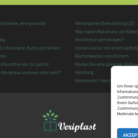
eschenke, eine gesunde
Wintergarten Beleuchtung LED
Was haben Naturharz, ein Kelle
day
Wohnbeton gemeinsam?
d in Konstanz: Auto verpfänden
Deinen Garten mit einem selbs
ren
Blumenkasten verschönern
ofa entfernen: So geht’s!
Mieten Sie eine günstige Wohnu
Hamburg
 Blockhaus isolieren oder nicht?
Wohnmobil Toilette: Welches ist
Um Ihnen op
Informatione
Zustimmung 
Ihrem Surfve
Zustimmung 
Merkmale be
AKZEP