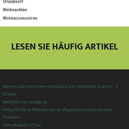
Urlaubsort
Weihnachten
Wohnaccessoires
LESEN SIE HÄUFIG ARTIKEL
Warum jeder Hund einen Hundepool XXL Hartplastik braucht – 5
Gründe
Nachhilfe von Lernigo.de
Hinlauftendenz Maßnahmen als Weglaufschutz bei Demenz
Patienten
Sahnekapseln öffner