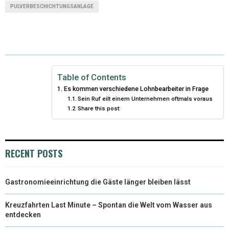
T
C
N
N
A
PULVERBESCHICHTUNGSANLAGE
W
E
T
K
I
I
B
E
E
L
T
O
R
D
T
O
E
I
Table of Contents
Es kommen verschiedene Lohnbearbeiter in Frage
E
K
S
N
Sein Ruf eilt einem Unternehmen oftmals voraus
Share this post:
R
T
)
RECENT POSTS
Gastronomieeinrichtung die Gäste länger bleiben lässt
Kreuzfahrten Last Minute – Spontan die Welt vom Wasser aus
entdecken