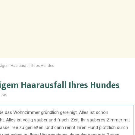
ßigem Haarausfall Ihres Hundes
igem Haarausfall Ihres Hundes
1745
ade das Wohnzimmer gründlich gereinigt. Alles ist schön
. Alles ist völlig sauber und frisch. Zeit, Ihr sauberes Zimmer mit
sse Tee zu genießen. Und dann rennt Ihren Hund plötzlich durch
n und sehen zu Ihrer Überraschung, dass der gesamte Boden