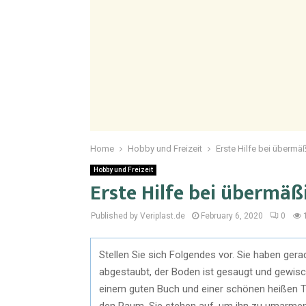
Home
Hobby und Freizeit
Erste Hilfe bei übermä
Hobby und Freizeit
Erste Hilfe bei übermäß
Published by Veriplast.de
February 6, 2020
0
Stellen Sie sich Folgendes vor. Sie haben ger
abgestaubt, der Boden ist gesaugt und gewischt
einem guten Buch und einer schönen heißen Ta
den Raum. Sie stehen auf, um ihn zu umarme