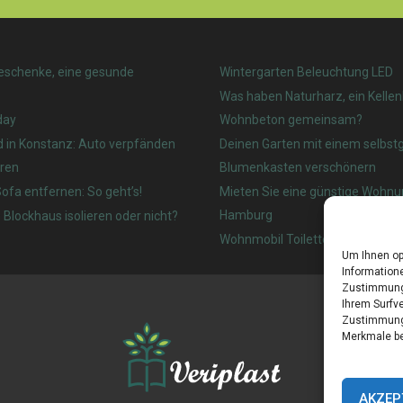
eschenke, eine gesunde
Wintergarten Beleuchtung LED
Was haben Naturharz, ein Kelle
day
Wohnbeton gemeinsam?
d in Konstanz: Auto verpfänden
Deinen Garten mit einem selbs
ren
Blumenkasten verschönern
ofa entfernen: So geht’s!
Mieten Sie eine günstige Wohnu
Hamburg
 Blockhaus isolieren oder nicht?
Wohnmobil Toilette: Welches ist
Um Ihnen op
Informatione
Zustimmung 
Ihrem Surfve
Zustimmung 
Merkmale be
AKZEP