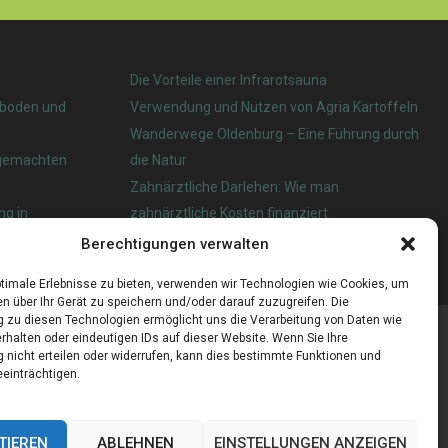
Die Vorteile einer Infrarotsauna
nboden und
Verwendung und Nutzen von Agria Kartoffeln
Wanderwege Oldenburg – Eine Führung durch
tgemachten
die Natur
Zahnärztliche Darlehen: Wie man
ng in
zahnärztliche Kosten finanziert
Berechtigungen verwalten
 das beste?
timale Erlebnisse zu bieten, verwenden wir Technologien wie Cookies, um
n über Ihr Gerät zu speichern und/oder darauf zuzugreifen. Die
zu diesen Technologien ermöglicht uns die Verarbeitung von Daten wie
rhalten oder eindeutigen IDs auf dieser Website. Wenn Sie Ihre
nicht erteilen oder widerrufen, kann dies bestimmte Funktionen und
einträchtigen.
TIEREN
ABLEHNEN
EINSTELLUNGEN ANZEIGEN