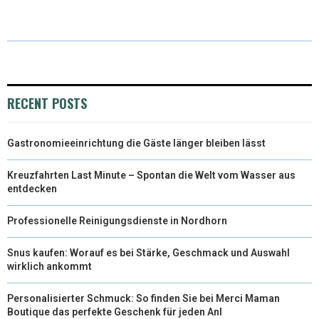
T
C
N
N
A
W
E
T
K
I
I
B
E
E
L
T
O
R
D
RECENT POSTS
T
O
E
I
Gastronomieeinrichtung die Gäste länger bleiben lässt
E
K
S
N
R
T
Kreuzfahrten Last Minute – Spontan die Welt vom Wasser aus
entdecken
)
Professionelle Reinigungsdienste in Nordhorn
Snus kaufen: Worauf es bei Stärke, Geschmack und Auswahl
wirklich ankommt
Personalisierter Schmuck: So finden Sie bei Merci Maman
Boutique das perfekte Geschenk für jeden Anl