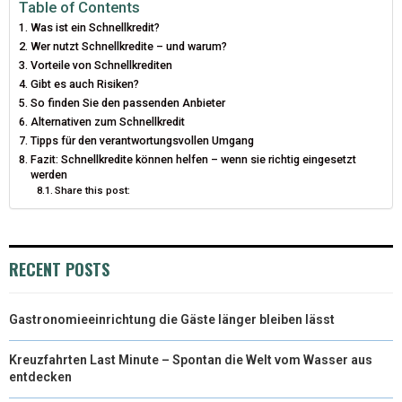
I
B
E
E
L
Table of Contents
Was ist ein Schnellkredit?
T
O
R
D
Wer nutzt Schnellkredite – und warum?
Vorteile von Schnellkrediten
T
O
E
I
Gibt es auch Risiken?
E
K
S
N
So finden Sie den passenden Anbieter
Alternativen zum Schnellkredit
R
T
Tipps für den verantwortungsvollen Umgang
Fazit: Schnellkredite können helfen – wenn sie richtig eingesetzt
)
werden
Share this post:
RECENT POSTS
Gastronomieeinrichtung die Gäste länger bleiben lässt
Kreuzfahrten Last Minute – Spontan die Welt vom Wasser aus
entdecken