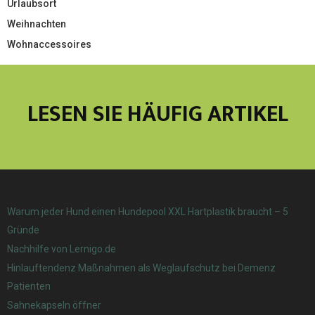
Urlaubsort
Weihnachten
Wohnaccessoires
LESEN SIE HÄUFIG ARTIKEL
Warum jeder Hund einen Hundepool XXL Hartplastik braucht – 5
Gründe
Nachhilfe von Lernigo.de
Hinlauftendenz Maßnahmen als Weglaufschutz bei Demenz
Patienten
Sahnekapseln öffner