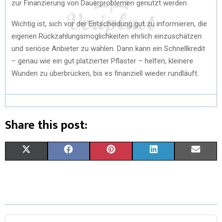
zur Finanzierung von Dauerproblemen genutzt werden.
Wichtig ist, sich vor der Entscheidung gut zu informieren, die
eigenen Rückzahlungsmöglichkeiten ehrlich einzuschätzen
und seriöse Anbieter zu wählen. Dann kann ein Schnellkredit
– genau wie ein gut platzierter Pflaster – helfen, kleinere
Wunden zu überbrücken, bis es finanziell wieder rundläuft.
Share this post:
X
F
P
L
E
(
A
I
I
M
T
C
N
N
A
W
E
T
K
I