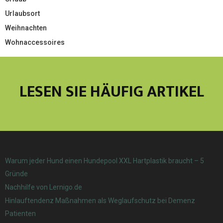
Urlaubsort
Weihnachten
Wohnaccessoires
LESEN SIE HÄUFIG ARTIKEL
Warum jeder Hund einen Hundepool XXL Hartplastik braucht – 5
Gründe
Nachhilfe von Lernigo.de
Hinlauftendenz Maßnahmen als Weglaufschutz bei Demenz
Patienten