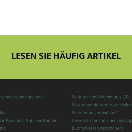
LESEN SIE HÄUFIG ARTIKEL
eschenke, eine gesunde
Wintergarten Beleuchtung LED
Was haben Naturharz, ein Kelle
day
Wohnbeton gemeinsam?
d in Konstanz: Auto verpfänden
Deinen Garten mit einem selbs
ren
Blumenkasten verschönern