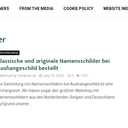
NERS
FROM THE MEDIA
COOKIE POLICY
WEBSITE IN
er
ienstleistung
lassische und originale Namensschilder bei
ushangeschild bestellt
ublished by Veriplast.de
July 16, 2020
0
1937
ie Sammlung von Namensschildern bei Aushangeschild ist sehr
mfangreich. Wir haben sogar den größten Webshop mit
amensschildern aus den Niederlanden, Belgien und Deutschland.
ufgrund unserer...