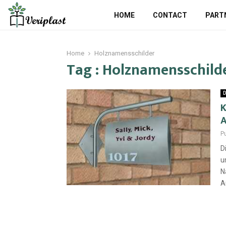
HOME
CONTACT
PART
Home
Holznamensschilder
Tag : Holznamensschild
D
K
A
P
D
u
N
A