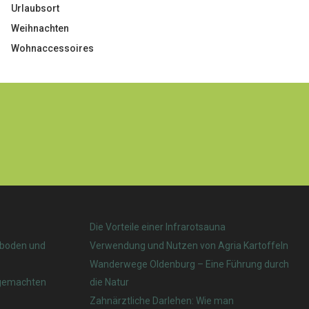
Urlaubsort
Weihnachten
Wohnaccessoires
Die Vorteile einer Infrarotsauna
nboden und
Verwendung und Nutzen von Agria Kartoffeln
Wanderwege Oldenburg – Eine Führung durch
tgemachten
die Natur
Zahnärztliche Darlehen: Wie man