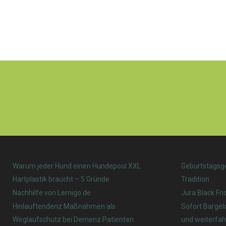
Warum jeder Hund einen Hundepool XXL
Geburtstagsg
Hartplastik braucht – 5 Gründe
Tradition
Nachhilfe von Lernigo.de
Jura Black Fri
Hinlauftendenz Maßnahmen als
Sofort Bargel
Weglaufschutz bei Demenz Patienten
und weiterfah