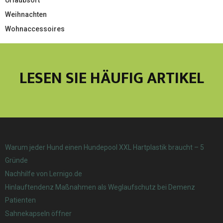
Urlaubsort
Weihnachten
Wohnaccessoires
LESEN SIE HÄUFIG ARTIKEL
Warum jeder Hund einen Hundepool XXL Hartplastik braucht – 5
Gründe
Nachhilfe von Lernigo.de
Hinlauftendenz Maßnahmen als Weglaufschutz bei Demenz
Patienten
Sahnekapseln öffner