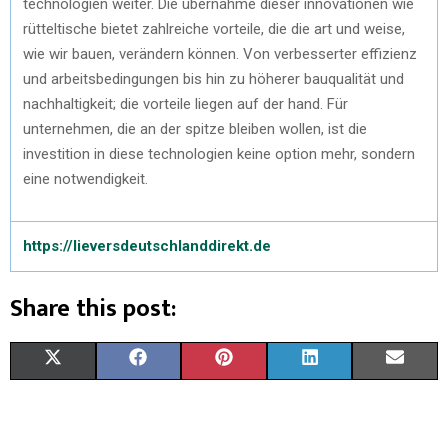
technologien weiter. Die übernahme dieser innovationen wie
rütteltische bietet zahlreiche vorteile, die die art und weise,
wie wir bauen, verändern können. Von verbesserter effizienz
und arbeitsbedingungen bis hin zu höherer bauqualität und
nachhaltigkeit; die vorteile liegen auf der hand. Für
unternehmen, die an der spitze bleiben wollen, ist die
investition in diese technologien keine option mehr, sondern
eine notwendigkeit.
https://lieversdeutschlanddirekt.de
Share this post:
X
F
P
L
E
(
A
I
I
M
T
C
N
N
A