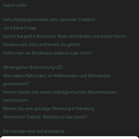
haben sollte
Geburtstagsgeschenke, eine gesunde Tradition
Jura Black Friday
Sofort Bargeld in Konstanz: Auto verpfänden und weiterfahren
Flecken vom Sofa entfernen: So geht’s!
Sollte man ein Blockhaus isolieren oder nicht?
Wintergarten Beleuchtung LED
Was haben Naturharz, ein Kellenboden und Wohnbeton
gemeinsam?
Deinen Garten mit einem selbstgemachten Blumenkasten
verschönern
Mieten Sie eine günstige Wohnung in Hamburg
Wohnmobil Toilette: Welches ist das beste?
Die Vorteile einer Infrarotsauna