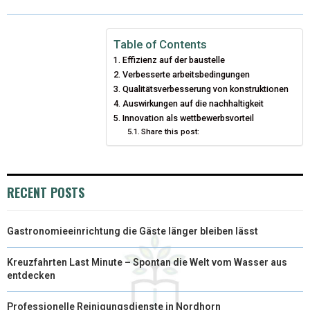
W
E
T
K
I
I
B
E
E
L
Table of Contents
Effizienz auf der baustelle
T
O
R
D
Verbesserte arbeitsbedingungen
T
O
Qualitätsverbesserung von konstruktionen
E
I
Auswirkungen auf die nachhaltigkeit
E
K
S
N
Innovation als wettbewerbsvorteil
Share this post:
R
T
)
RECENT POSTS
Gastronomieeinrichtung die Gäste länger bleiben lässt
Kreuzfahrten Last Minute – Spontan die Welt vom Wasser aus
entdecken
Professionelle Reinigungsdienste in Nordhorn