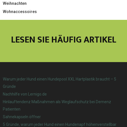
Weihnachten
Wohnaccessoires
LESEN SIE HÄUFIG ARTIKEL
Warum jeder Hund einen Hundepool XXL Hartplastik braucht – 5
Gründe
Nachhilfe von Lernigo.de
Hinlauftendenz Maßnahmen als Weglaufschutz bei Demenz
Patienten
Sahnekapseln öffner
5 Gründe, warum jeder Hund einen Hundenapf höhenverstellbar