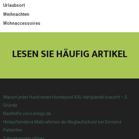
Urlaubsort
Weihnachten
Wohnaccessoires
LESEN SIE HÄUFIG ARTIKEL
Warum jeder Hund einen Hundepool XXL Hartplastik braucht – 5
Gründe
Nachhilfe von Lernigo.de
Hinlauftendenz Maßnahmen als Weglaufschutz bei Demenz
Patienten
Sahnekapseln öffner